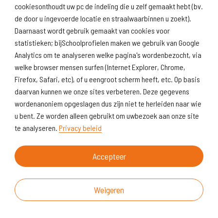
Naar scholenopdekaart.nl
cookiesonthoudt uw pc de indeling die u zelf gemaakt hebt (bv.
de door u ingevoerde locatie en straalwaarbinnen u zoekt).
Daarnaast wordt gebruik gemaakt van cookies voor
statistieken; bijSchoolprofielen maken we gebruik van Google
Analytics om te analyseren welke pagina's wordenbezocht, via
welke browser mensen surfen (Internet Explorer, Chrome,
Firefox, Safari, etc), of u eengroot scherm heeft, etc. Op basis
daarvan kunnen we onze sites verbeteren. Deze gegevens
wordenanoniem opgeslagen dus zijn niet te herleiden naar wie
u bent. Ze worden alleen gebruikt om uwbezoek aan onze site
te analyseren.
Privacy beleid
Accepteer
Weigeren
Over deze website
Vragen & suggesties