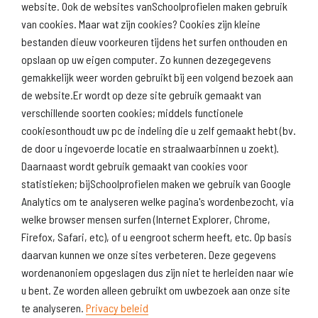
website. Ook de websites vanSchoolprofielen maken gebruik
van cookies. Maar wat zijn cookies? Cookies zijn kleine
Download
Naar
schoolprofiel
schoolresultaten
bestanden dieuw voorkeuren tijdens het surfen onthouden en
(inspectie)
opslaan op uw eigen computer. Zo kunnen dezegegevens
gemakkelijk weer worden gebruikt bij een volgend bezoek aan
de website.Er wordt op deze site gebruik gemaakt van
verschillende soorten cookies; middels functionele
Naar scholenopdekaart.nl
cookiesonthoudt uw pc de indeling die u zelf gemaakt hebt (bv.
de door u ingevoerde locatie en straalwaarbinnen u zoekt).
Daarnaast wordt gebruik gemaakt van cookies voor
statistieken; bijSchoolprofielen maken we gebruik van Google
Analytics om te analyseren welke pagina's wordenbezocht, via
welke browser mensen surfen (Internet Explorer, Chrome,
Firefox, Safari, etc), of u eengroot scherm heeft, etc. Op basis
daarvan kunnen we onze sites verbeteren. Deze gegevens
wordenanoniem opgeslagen dus zijn niet te herleiden naar wie
u bent. Ze worden alleen gebruikt om uwbezoek aan onze site
te analyseren.
Privacy beleid