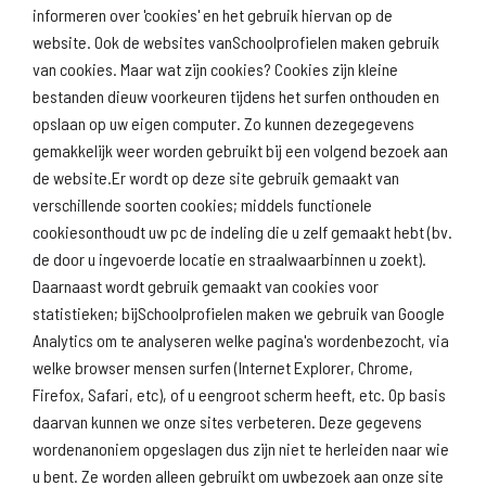
informeren over 'cookies' en het gebruik hiervan op de
website. Ook de websites vanSchoolprofielen maken gebruik
Volgende onderwerp: Deze school
van cookies. Maar wat zijn cookies? Cookies zijn kleine
bestanden dieuw voorkeuren tijdens het surfen onthouden en
opslaan op uw eigen computer. Zo kunnen dezegegevens
gemakkelijk weer worden gebruikt bij een volgend bezoek aan
de website.Er wordt op deze site gebruik gemaakt van
verschillende soorten cookies; middels functionele
Download schoolprofiel
cookiesonthoudt uw pc de indeling die u zelf gemaakt hebt (bv.
de door u ingevoerde locatie en straalwaarbinnen u zoekt).
Daarnaast wordt gebruik gemaakt van cookies voor
statistieken; bijSchoolprofielen maken we gebruik van Google
Analytics om te analyseren welke pagina's wordenbezocht, via
welke browser mensen surfen (Internet Explorer, Chrome,
Firefox, Safari, etc), of u eengroot scherm heeft, etc. Op basis
daarvan kunnen we onze sites verbeteren. Deze gegevens
wordenanoniem opgeslagen dus zijn niet te herleiden naar wie
u bent. Ze worden alleen gebruikt om uwbezoek aan onze site