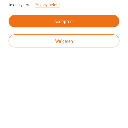
te analyseren.
Privacy beleid
Accepteer
Weigeren
Over deze website
Vragen & suggesties
Disclaimer
Cookiegebruik
Realisatie website
© KoersVO
2026