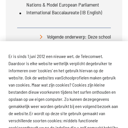
Nations & Model European Parliament
International Baccalaureate (IB English)
Volgende onderwerp: Deze school
Er is sinds 1 juni 2012 een nieuwe wet, de Telecomwet.
Daardoor is elke website wettelijk verplicht degebruiker te
informeren over 'cookies' en het gebruik hiervan op de
website. Ook de websites vanSchoolprofielen maken gebruik
van cookies. Maar wat zijn cookies? Cookies zijn kleine
Download
Naar
schoolprofiel
schoolresultaten
bestanden dieuw voorkeuren tijdens het surfen onthouden en
(inspectie)
opslaan op uw eigen computer. Zo kunnen dezegegevens
gemakkelijk weer worden gebruikt bij een volgend bezoek aan
de website.Er wordt op deze site gebruik gemaakt van
verschillende soorten cookies; middels functionele
Naar scholenopdekaart.nl
cookiesonthoudt uw pc de indeling die u zelf gemaakt hebt (bv.