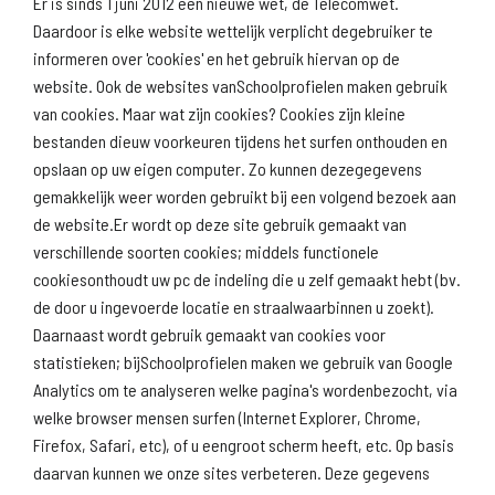
Er is sinds 1 juni 2012 een nieuwe wet, de Telecomwet.
Daardoor is elke website wettelijk verplicht degebruiker te
informeren over 'cookies' en het gebruik hiervan op de
website. Ook de websites vanSchoolprofielen maken gebruik
van cookies. Maar wat zijn cookies? Cookies zijn kleine
Download
Naar
schoolprofiel
schoolresultaten
bestanden dieuw voorkeuren tijdens het surfen onthouden en
(inspectie)
opslaan op uw eigen computer. Zo kunnen dezegegevens
gemakkelijk weer worden gebruikt bij een volgend bezoek aan
de website.Er wordt op deze site gebruik gemaakt van
verschillende soorten cookies; middels functionele
Naar scholenopdekaart.nl
cookiesonthoudt uw pc de indeling die u zelf gemaakt hebt (bv.
de door u ingevoerde locatie en straalwaarbinnen u zoekt).
Daarnaast wordt gebruik gemaakt van cookies voor
statistieken; bijSchoolprofielen maken we gebruik van Google
Analytics om te analyseren welke pagina's wordenbezocht, via
welke browser mensen surfen (Internet Explorer, Chrome,
Firefox, Safari, etc), of u eengroot scherm heeft, etc. Op basis
daarvan kunnen we onze sites verbeteren. Deze gegevens