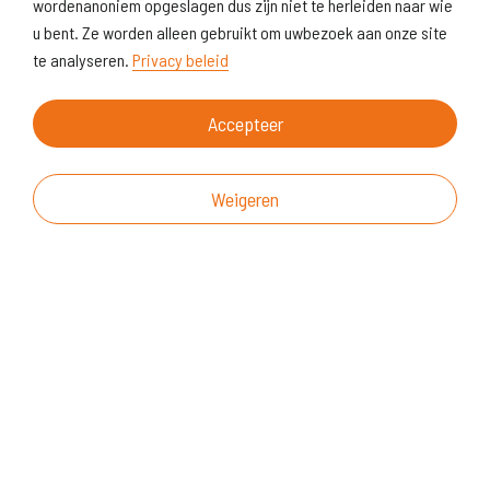
wordenanoniem opgeslagen dus zijn niet te herleiden naar wie
u bent. Ze worden alleen gebruikt om uwbezoek aan onze site
te analyseren.
Privacy beleid
Accepteer
Weigeren
Over deze website
Vragen & suggesties
Disclaimer
Cookiegebruik
Realisatie website
© KoersVO
2026