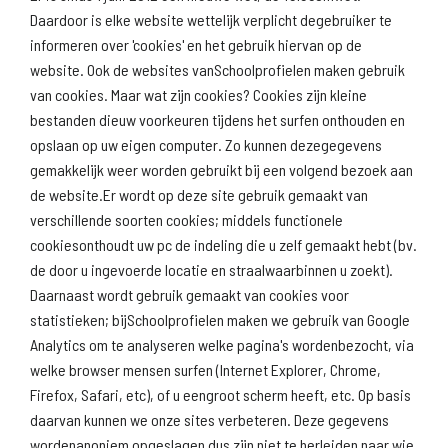
Daardoor is elke website wettelijk verplicht degebruiker te
informeren over 'cookies' en het gebruik hiervan op de
website. Ook de websites vanSchoolprofielen maken gebruik
van cookies. Maar wat zijn cookies? Cookies zijn kleine
Download
Naar
schoolprofiel
schoolresultaten
bestanden dieuw voorkeuren tijdens het surfen onthouden en
(inspectie)
opslaan op uw eigen computer. Zo kunnen dezegegevens
gemakkelijk weer worden gebruikt bij een volgend bezoek aan
de website.Er wordt op deze site gebruik gemaakt van
verschillende soorten cookies; middels functionele
Naar scholenopdekaart.nl
cookiesonthoudt uw pc de indeling die u zelf gemaakt hebt (bv.
de door u ingevoerde locatie en straalwaarbinnen u zoekt).
Daarnaast wordt gebruik gemaakt van cookies voor
statistieken; bijSchoolprofielen maken we gebruik van Google
Analytics om te analyseren welke pagina's wordenbezocht, via
welke browser mensen surfen (Internet Explorer, Chrome,
Firefox, Safari, etc), of u eengroot scherm heeft, etc. Op basis
daarvan kunnen we onze sites verbeteren. Deze gegevens
wordenanoniem opgeslagen dus zijn niet te herleiden naar wie