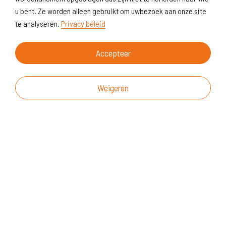
u bent. Ze worden alleen gebruikt om uwbezoek aan onze site
te analyseren.
Privacy beleid
Accepteer
Weigeren
Over deze website
Vragen & suggesties
Disclaimer
Cookiegebruik
Realisatie website
© KoersVO
2026