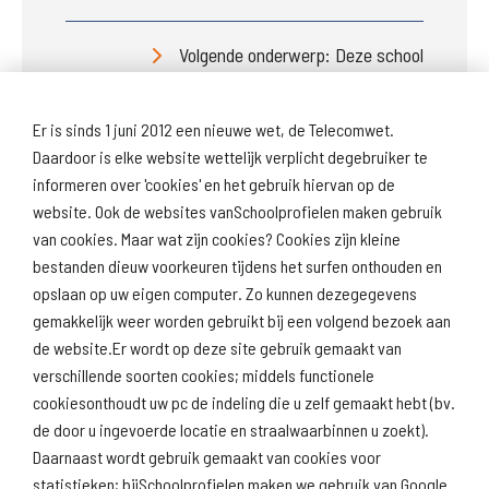
Volgende onderwerp: Deze school
Er is sinds 1 juni 2012 een nieuwe wet, de Telecomwet.
Daardoor is elke website wettelijk verplicht degebruiker te
informeren over 'cookies' en het gebruik hiervan op de
website. Ook de websites vanSchoolprofielen maken gebruik
van cookies. Maar wat zijn cookies? Cookies zijn kleine
Download
Naar
schoolprofiel
schoolresultaten
bestanden dieuw voorkeuren tijdens het surfen onthouden en
(inspectie)
opslaan op uw eigen computer. Zo kunnen dezegegevens
gemakkelijk weer worden gebruikt bij een volgend bezoek aan
de website.Er wordt op deze site gebruik gemaakt van
verschillende soorten cookies; middels functionele
Naar scholenopdekaart.nl
cookiesonthoudt uw pc de indeling die u zelf gemaakt hebt (bv.
de door u ingevoerde locatie en straalwaarbinnen u zoekt).
Daarnaast wordt gebruik gemaakt van cookies voor
statistieken; bijSchoolprofielen maken we gebruik van Google