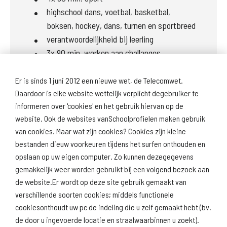
highschool dans, voetbal, basketbal,
boksen, hockey, dans, turnen en sportbreed
verantwoordelijkheid bij leerling
3x 90 min. werken aan challanges
(praktisch werken aan project)
Er is sinds 1 juni 2012 een nieuwe wet, de Telecomwet.
Daardoor is elke website wettelijk verplicht degebruiker te
informeren over 'cookies' en het gebruik hiervan op de
Volgende onderwerp: Deze school
website. Ook de websites vanSchoolprofielen maken gebruik
van cookies. Maar wat zijn cookies? Cookies zijn kleine
bestanden dieuw voorkeuren tijdens het surfen onthouden en
opslaan op uw eigen computer. Zo kunnen dezegegevens
gemakkelijk weer worden gebruikt bij een volgend bezoek aan
de website.Er wordt op deze site gebruik gemaakt van
verschillende soorten cookies; middels functionele
Download
Naar
schoolprofiel
scholenopdekaart.nl
cookiesonthoudt uw pc de indeling die u zelf gemaakt hebt (bv.
de door u ingevoerde locatie en straalwaarbinnen u zoekt).