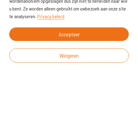
wordenanoniem opgeslagen dus zijn niet te herleiden naar wie
u bent. Ze worden alleen gebruikt om uwbezoek aan onze site
te analyseren.
Privacy beleid
Accepteer
Weigeren
Over deze website
Vragen & suggesties
Disclaimer
Cookiegebruik
Realisatie website
© KoersVO
2026