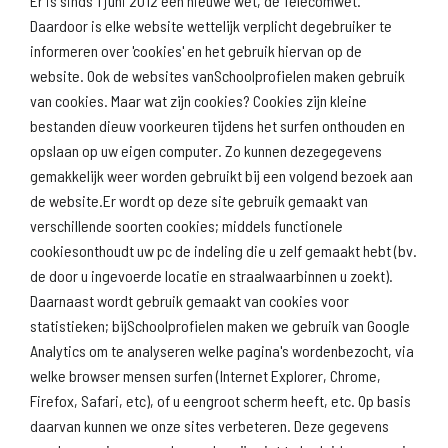
Er is sinds 1 juni 2012 een nieuwe wet, de Telecomwet.
Daardoor is elke website wettelijk verplicht degebruiker te
informeren over 'cookies' en het gebruik hiervan op de
website. Ook de websites vanSchoolprofielen maken gebruik
van cookies. Maar wat zijn cookies? Cookies zijn kleine
Download
Naar
schoolprofiel
schoolresultaten
bestanden dieuw voorkeuren tijdens het surfen onthouden en
(inspectie)
opslaan op uw eigen computer. Zo kunnen dezegegevens
gemakkelijk weer worden gebruikt bij een volgend bezoek aan
de website.Er wordt op deze site gebruik gemaakt van
verschillende soorten cookies; middels functionele
Naar scholenopdekaart.nl
cookiesonthoudt uw pc de indeling die u zelf gemaakt hebt (bv.
de door u ingevoerde locatie en straalwaarbinnen u zoekt).
Daarnaast wordt gebruik gemaakt van cookies voor
statistieken; bijSchoolprofielen maken we gebruik van Google
Analytics om te analyseren welke pagina's wordenbezocht, via
welke browser mensen surfen (Internet Explorer, Chrome,
Firefox, Safari, etc), of u eengroot scherm heeft, etc. Op basis
daarvan kunnen we onze sites verbeteren. Deze gegevens