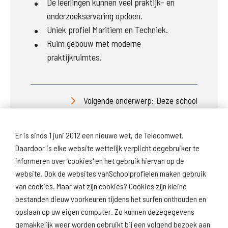
De leerlingen kunnen veel praktijk- en
onderzoekservaring opdoen.
Uniek profiel Maritiem en Techniek.
Ruim gebouw met moderne
praktijkruimtes.
Volgende onderwerp: Deze school
Er is sinds 1 juni 2012 een nieuwe wet, de Telecomwet.
Daardoor is elke website wettelijk verplicht degebruiker te
informeren over 'cookies' en het gebruik hiervan op de
website. Ook de websites vanSchoolprofielen maken gebruik
van cookies. Maar wat zijn cookies? Cookies zijn kleine
Download
Naar
schoolprofiel
schoolresultaten
bestanden dieuw voorkeuren tijdens het surfen onthouden en
(inspectie)
opslaan op uw eigen computer. Zo kunnen dezegegevens
gemakkelijk weer worden gebruikt bij een volgend bezoek aan