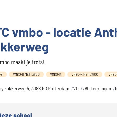
C vmbo - locatie An
okkerweg
mbo maakt je trots!
-B
VMBO-B MET LWOO
VMBO-K
VMBO-K MET LWOO
VMBO
ny Fokkerweg 4, 3088 GG Rotterdam
VO
260 Leerlingen
h
Deze school