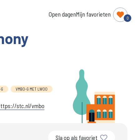
Open dagen
Mijn favorieten
0
thony
-G
VMBO-G MET LWOO
ttps://stc.nl/vmbo
Sla op als favoriet