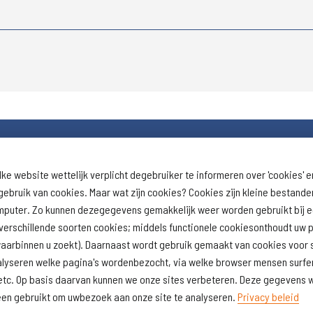
lke website wettelijk verplicht degebruiker te informeren over 'cookies' e
Download schoolprofiel
Naar schoolresu
ebruik van cookies. Maar wat zijn cookies? Cookies zijn kleine bestand
(inspectie)
omputer. Zo kunnen dezegegevens gemakkelijk weer worden gebruikt bij 
erschillende soorten cookies; middels functionele cookiesonthoudt uw p
lwaarbinnen u zoekt). Daarnaast wordt gebruik gemaakt van cookies voor s
alyseren welke pagina's wordenbezocht, via welke browser mensen surfen
ft, etc. Op basis daarvan kunnen we onze sites verbeteren. Deze gegeven
lleen gebruikt om uwbezoek aan onze site te analyseren.
Privacy beleid
aimer
Cookiegebruik
Realisatie website