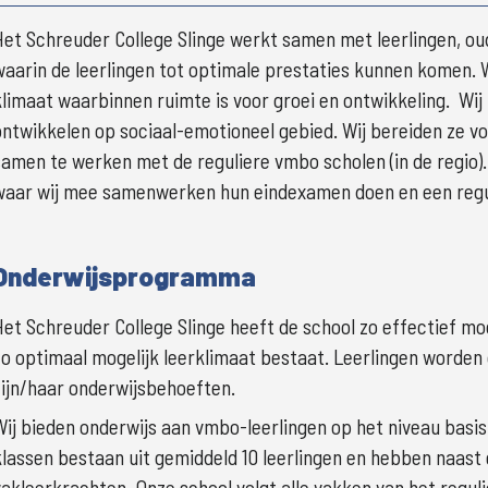
Het Schreuder College Slinge werkt samen met leerlingen, oude
waarin de leerlingen tot optimale prestaties kunnen komen. W
ontwikkelen op sociaal-emotioneel gebied. Wij 
bereiden ze vo
samen te werken met de reguliere vmbo scholen (in de regio). 
waar wij mee samenwerken hun eindexamen doen en een regu
Onderwijsprogramma
Het Schreuder College Slinge heeft de school zo effectief moge
zo optimaal mogelijk leerklimaat bestaat. Leerlingen worden g
zijn/haar onderwijsbehoeften.
Wij bieden onderwijs aan vmbo-leerlingen op het niveau basis
klassen bestaan uit gemiddeld 10 leerlingen en hebben naast
vakleerkrachten. Onze school volgt alle vakken van het regu