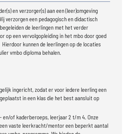
r(s) en verzorger(s) aan een (leer)omgeving 
ij verzorgen een pedagogisch en didactisch 
klimaat waarbinnen ruimte is voor groei en ontwikkeling.  Wij begeleiden de leerlingen met het verder 
or op een vervolgopleiding in het mbo door goed 
 Hierdoor kunnen de leerlingen op de locaties 
lier vmbo diploma behalen.
lijk ingericht, zodat er voor iedere leerling een 
eplaatst in een klas die het best aansluit op 
- en/of kaderberoeps, leerjaar 2 t/m 4. Onze 
 een vaste leerkracht/mentor een beperkt aantal 
liere vmbo-programma. We bieden de 