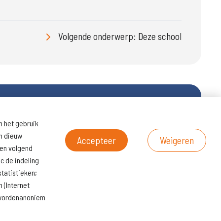
Volgende onderwerp: Deze school
n het gebruik
ltaten
Naar
en dieuw
scholenopdekaart.nl
Accepteer
Weigeren
een volgend
c de indeling
tatistieken;
 (Internet
s wordenanoniem
© KoersVO
2026