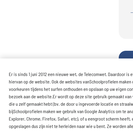
Er is sinds 1 juni 2012 een nieuwe wet, de Telecomwet. Daardoor is e
hiervan op de website. Ook de websites vanSchoolprofielen maken g
voorkeuren tijdens het surfen onthouden en opslaan op uw eigen c
bezoek aan de website.Er wordt op deze site gebruik gemaakt van v
die u zelf gemaakt hebt (bv. de door u ingevoerde locatie en straa
bijSchoolprofielen maken we gebruik van Google Analytics om te an
Explorer, Chrome, Firefox, Safari, etc), of u eengroot scherm hee
opgeslagen dus zijn niet te herleiden naar wie u bent. Ze worden a
Over deze website
Vragen & suggesties
Discl