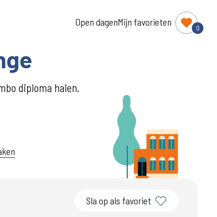
Open dagen
Mijn favorieten
0
inge
vmbo diploma halen.
aken
Sla op als favoriet