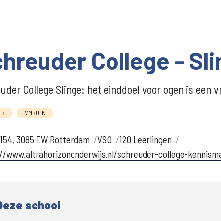
hreuder College - Sl
uder College Slinge: het einddoel voor ogen is een 
-B
VMBO-K
 154, 3085 EW Rotterdam
VSO
120 Leerlingen
//www.altrahorizononderwijs.nl/schreuder-college-kennism
Deze school