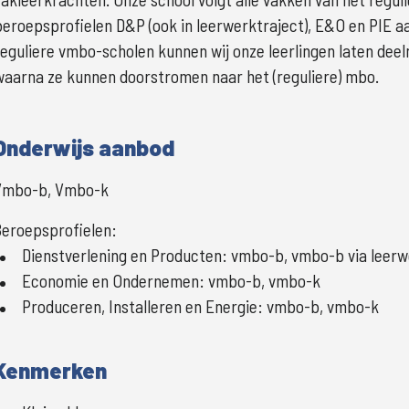
beroepsprofielen D&P (ook in leerwerktraject), E&O en PIE a
reguliere vmbo-scholen kunnen wij onze leerlingen laten dee
waarna ze kunnen doorstromen naar het (reguliere) mbo.
Onderwijs aanbod
Vmbo-b, Vmbo-k
eroepsprofielen:
Dienstverlening en Producten
:
vmbo-b, vmbo-b via leerw
Economie en Ondernemen
:
vmbo-b, vmbo-k
Produceren, Installeren en Energie
:
vmbo-b, vmbo-k
Kenmerken