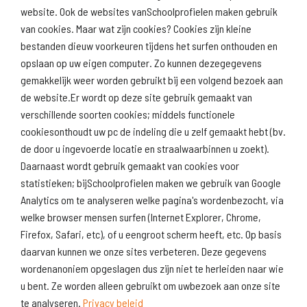
website. Ook de websites vanSchoolprofielen maken gebruik
van cookies. Maar wat zijn cookies? Cookies zijn kleine
Download
Naar
schoolprofiel
schoolresultaten
bestanden dieuw voorkeuren tijdens het surfen onthouden en
(inspectie)
opslaan op uw eigen computer. Zo kunnen dezegegevens
gemakkelijk weer worden gebruikt bij een volgend bezoek aan
de website.Er wordt op deze site gebruik gemaakt van
verschillende soorten cookies; middels functionele
Naar scholenopdekaart.nl
cookiesonthoudt uw pc de indeling die u zelf gemaakt hebt (bv.
de door u ingevoerde locatie en straalwaarbinnen u zoekt).
Daarnaast wordt gebruik gemaakt van cookies voor
statistieken; bijSchoolprofielen maken we gebruik van Google
Analytics om te analyseren welke pagina's wordenbezocht, via
welke browser mensen surfen (Internet Explorer, Chrome,
Firefox, Safari, etc), of u eengroot scherm heeft, etc. Op basis
daarvan kunnen we onze sites verbeteren. Deze gegevens
wordenanoniem opgeslagen dus zijn niet te herleiden naar wie
u bent. Ze worden alleen gebruikt om uwbezoek aan onze site
te analyseren.
Privacy beleid