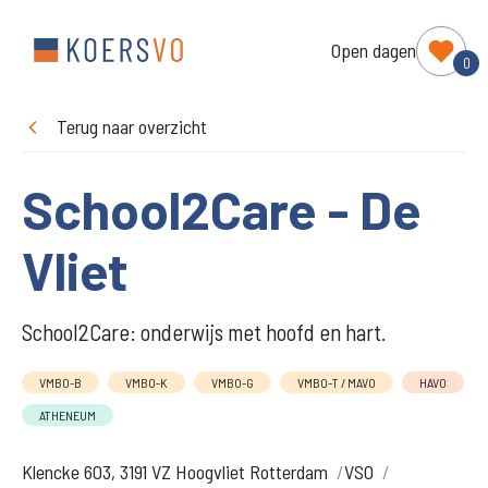
Open dagen
0
Terug naar overzicht
School2Care - De
Vliet
School2Care: onderwijs met hoofd en hart.
VMBO-B
VMBO-K
VMBO-G
VMBO-T / MAVO
HAVO
ATHENEUM
Klencke 603, 3191 VZ Hoogvliet Rotterdam
VSO