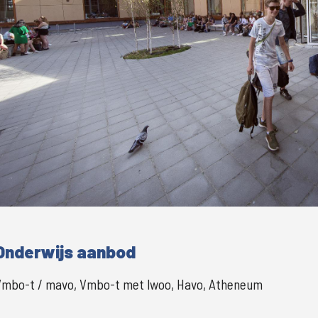
Grote
Onderwijs aanbod
Vmbo-t / mavo, Vmbo-t met lwoo, Havo, Atheneum