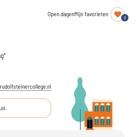
Open dagen
Mijn favorieten
0
ng"
udolfsteinercollege.nl
uld.