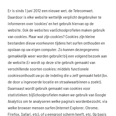
Er is sinds 1 juni 2012 een nieuwe wet, de Telecomwet.
Daardoor is elke website wettelijk verplicht degebruiker te
informeren over 'cookies' en het gebruik hiervan op de
website. Ook de websites vanSchoolprofielen maken gebruik
van cookies. Maar wat zijn cookies? Cookies zijn kleine
Download
Naar
schoolprofiel
schoolresultaten
bestanden dieuw voorkeuren tijdens het surfen onthouden en
(inspectie)
opslaan op uw eigen computer. Zo kunnen dezegegevens
gemakkelijk weer worden gebruikt bij een volgend bezoek aan
de website.Er wordt op deze site gebruik gemaakt van
verschillende soorten cookies; middels functionele
Naar scholenopdekaart.nl
cookiesonthoudt uw pc de indeling die u zelf gemaakt hebt (bv.
de door u ingevoerde locatie en straalwaarbinnen u zoekt).
Daarnaast wordt gebruik gemaakt van cookies voor
statistieken; bijSchoolprofielen maken we gebruik van Google
Analytics om te analyseren welke pagina's wordenbezocht, via
welke browser mensen surfen (Internet Explorer, Chrome,
Firefox, Safari, etc), of u eengroot scherm heeft, etc. Op basis