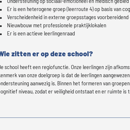
Ondersteuning op sociaal-emotioneel en medisch gebied m
Er is een heterogene groep (leerroute 4) op basis van cog
Verscheidenheid in externe groepsstages voorbereidend o
Nieuwbouw met professionele praktijklokalen
Er is een actieve leerlingenraad
Wie zitten er op deze school?
De school heeft een regiofunctie. Onze leerlingen zijn afkoms
kenmerk van onze doelgroep is dat de leerlingen aangewezen 
ondersteuning aanwezig is. Binnen het formeren van groepen
cognitief niveau, zodat er veiligheid ontstaat en er ruimte is t