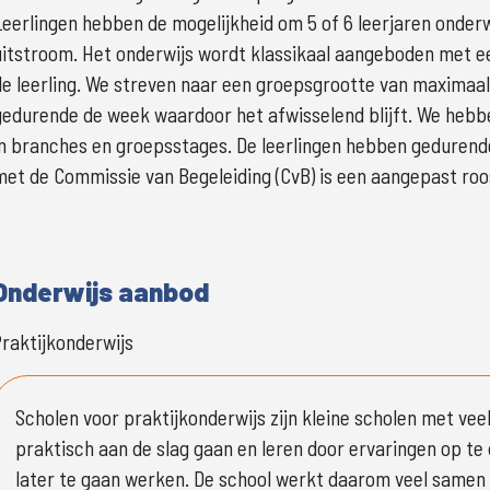
Leerlingen hebben de mogelijkheid om 5 of 6 leerjaren onderwi
uitstroom. Het onderwijs wordt klassikaal aangeboden met een
de leerling. We streven naar een groepsgrootte van maximaal 
gedurende de week waardoor het afwisselend blijft. We hebbe
in branches en groepsstages. De leerlingen hebben gedurende 
met de Commissie van Begeleiding (CvB) is een aangepast roos
Onderwijs aanbod
raktijkonderwijs
Scholen voor praktijkonderwijs zijn kleine scholen met veel
praktisch aan de slag gaan en leren door ervaringen op te d
later te gaan werken. De school werkt daarom veel samen m