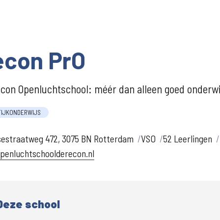
econ PrO
con Openluchtschool: méér dan alleen goed onderwi
TIJKONDERWIJS
sestraatweg 472, 3075 BN Rotterdam
VSO
52 Leerlingen
penluchtschoolderecon.nl
Deze school