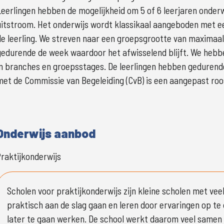
Leerlingen hebben de mogelijkheid om 5 of 6 leerjaren onderwi
uitstroom. Het onderwijs wordt klassikaal aangeboden met een
de leerling. We streven naar een groepsgrootte van maximaal 
gedurende de week waardoor het afwisselend blijft. We hebbe
in branches en groepsstages. De leerlingen hebben gedurende 
met de Commissie van Begeleiding (CvB) is een aangepast roos
Onderwijs aanbod
raktijkonderwijs
Scholen voor praktijkonderwijs zijn kleine scholen met veel
praktisch aan de slag gaan en leren door ervaringen op te d
later te gaan werken. De school werkt daarom veel samen m