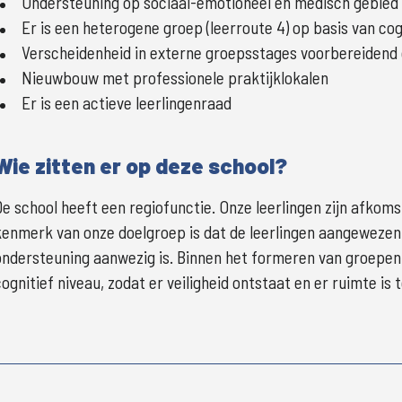
Ondersteuning op sociaal-emotioneel en medisch gebied m
Er is een heterogene groep (leerroute 4) op basis van cog
Verscheidenheid in externe groepsstages voorbereidend o
Nieuwbouw met professionele praktijklokalen
Er is een actieve leerlingenraad
Wie zitten er op deze school?
De school heeft een regiofunctie. Onze leerlingen zijn afkoms
kenmerk van onze doelgroep is dat de leerlingen aangewezen 
ondersteuning aanwezig is. Binnen het formeren van groepen
cognitief niveau, zodat er veiligheid ontstaat en er ruimte is t