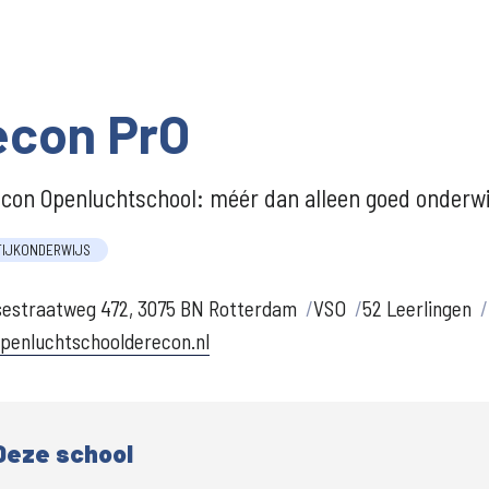
econ PrO
con Openluchtschool: méér dan alleen goed onderwi
TIJKONDERWIJS
sestraatweg 472, 3075 BN Rotterdam
VSO
52 Leerlingen
penluchtschoolderecon.nl
Deze school