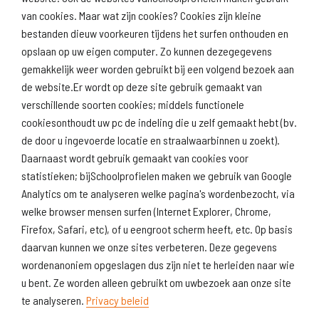
van cookies. Maar wat zijn cookies? Cookies zijn kleine
Download
Naar
schoolprofiel
schoolresultaten
bestanden dieuw voorkeuren tijdens het surfen onthouden en
(inspectie)
opslaan op uw eigen computer. Zo kunnen dezegegevens
gemakkelijk weer worden gebruikt bij een volgend bezoek aan
de website.Er wordt op deze site gebruik gemaakt van
verschillende soorten cookies; middels functionele
Naar scholenopdekaart.nl
cookiesonthoudt uw pc de indeling die u zelf gemaakt hebt (bv.
de door u ingevoerde locatie en straalwaarbinnen u zoekt).
Daarnaast wordt gebruik gemaakt van cookies voor
statistieken; bijSchoolprofielen maken we gebruik van Google
Analytics om te analyseren welke pagina's wordenbezocht, via
welke browser mensen surfen (Internet Explorer, Chrome,
Firefox, Safari, etc), of u eengroot scherm heeft, etc. Op basis
daarvan kunnen we onze sites verbeteren. Deze gegevens
wordenanoniem opgeslagen dus zijn niet te herleiden naar wie
u bent. Ze worden alleen gebruikt om uwbezoek aan onze site
te analyseren.
Privacy beleid