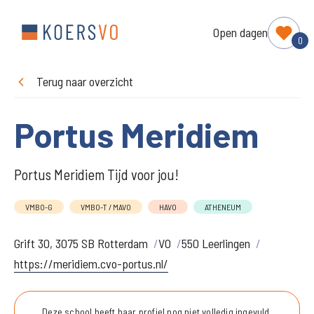
Open dagen
0
Terug naar overzicht
Portus Meridiem
Portus Meridiem Tijd voor jou!
VMBO-G
VMBO-T / MAVO
HAVO
ATHENEUM
Grift 30, 3075 SB Rotterdam
VO
550 Leerlingen
https://meridiem.cvo-portus.nl/
Deze school heeft haar profiel nog niet volledig ingevuld.