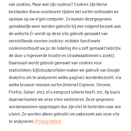
van cookies. Maar wat zijn cookies? Cookies zijn kleine
Download
Naar
schoolprofiel
schoolresultaten
bestanden dieuw voorkeuren tijdens het surfen onthouden en
(inspectie)
opslaan op uw eigen computer. Zo kunnen dezegegevens
gemakkelijk weer worden gebruikt bij een volgend bezoek aan
de website.Er wordt op deze site gebruik gemaakt van
verschillende soorten cookies; middels functionele
Naar scholenopdekaart.nl
cookiesonthoudt uw pc de indeling die u zelf gemaakt hebt (bv.
de door u ingevoerde locatie en straalwaarbinnen u zoekt).
Daarnaast wordt gebruik gemaakt van cookies voor
statistieken; bijSchoolprofielen maken we gebruik van Google
Analytics om te analyseren welke pagina's wordenbezocht, via
welke browser mensen surfen (Internet Explorer, Chrome,
Firefox, Safari, etc), of u eengroot scherm heeft, etc. Op basis
daarvan kunnen we onze sites verbeteren. Deze gegevens
wordenanoniem opgeslagen dus zijn niet te herleiden naar wie
u bent. Ze worden alleen gebruikt om uwbezoek aan onze site
te analyseren.
Privacy beleid