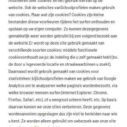
informeren over 'cookies' en het gebruik hiervan op de
website. Ook de websites vanSchoolprofielen maken gebruik
van cookies. Maar wat zijn cookies? Cookies zijn kleine
Download
Naar
schoolprofiel
schoolresultaten
bestanden dieuw voorkeuren tijdens het surfen onthouden en
(inspectie)
opslaan op uw eigen computer. Zo kunnen dezegegevens
gemakkelijk weer worden gebruikt bij een volgend bezoek aan
de website.Er wordt op deze site gebruik gemaakt van
verschillende soorten cookies; middels functionele
Naar scholenopdekaart.nl
cookiesonthoudt uw pc de indeling die u zelf gemaakt hebt (bv.
de door u ingevoerde locatie en straalwaarbinnen u zoekt).
Daarnaast wordt gebruik gemaakt van cookies voor
statistieken; bijSchoolprofielen maken we gebruik van Google
Analytics om te analyseren welke pagina's wordenbezocht, via
welke browser mensen surfen (Internet Explorer, Chrome,
Firefox, Safari, etc), of u eengroot scherm heeft, etc. Op basis
daarvan kunnen we onze sites verbeteren. Deze gegevens
wordenanoniem opgeslagen dus zijn niet te herleiden naar wie
u bent. Ze worden alleen gebruikt om uwbezoek aan onze site