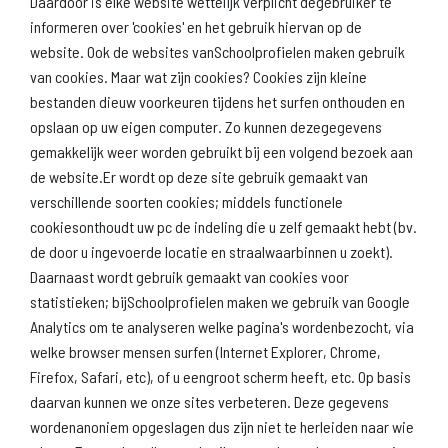
Daardoor is elke website wettelijk verplicht degebruiker te
informeren over 'cookies' en het gebruik hiervan op de
website. Ook de websites vanSchoolprofielen maken gebruik
van cookies. Maar wat zijn cookies? Cookies zijn kleine
Download
Naar
schoolprofiel
schoolresultaten
bestanden dieuw voorkeuren tijdens het surfen onthouden en
(inspectie)
opslaan op uw eigen computer. Zo kunnen dezegegevens
gemakkelijk weer worden gebruikt bij een volgend bezoek aan
de website.Er wordt op deze site gebruik gemaakt van
verschillende soorten cookies; middels functionele
Naar scholenopdekaart.nl
cookiesonthoudt uw pc de indeling die u zelf gemaakt hebt (bv.
de door u ingevoerde locatie en straalwaarbinnen u zoekt).
Daarnaast wordt gebruik gemaakt van cookies voor
statistieken; bijSchoolprofielen maken we gebruik van Google
Analytics om te analyseren welke pagina's wordenbezocht, via
welke browser mensen surfen (Internet Explorer, Chrome,
Firefox, Safari, etc), of u eengroot scherm heeft, etc. Op basis
daarvan kunnen we onze sites verbeteren. Deze gegevens
wordenanoniem opgeslagen dus zijn niet te herleiden naar wie