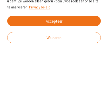
u bent. Ze worden alleen gebruikt om uwbezoek aan onze site
te analyseren.
Privacy beleid
Accepteer
Weigeren
Over deze website
Vragen & suggesties
Disclaimer
Cookiegebruik
Realisatie website
© KoersVO
2026