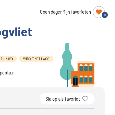
Open dagen
Mijn favorieten
0
gvliet
T / MAVO
VMBO-T MET LWOO
.penta.nl
Sla op als favoriet