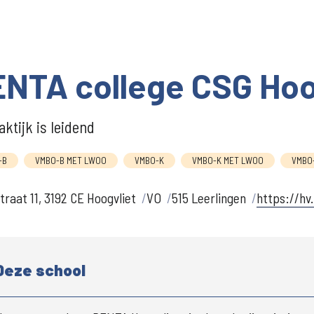
NTA college CSG Hoo
aktijk is leidend
-B
VMBO-B MET LWOO
VMBO-K
VMBO-K MET LWOO
VMBO-
straat 11, 3192 CE Hoogvliet
VO
515 Leerlingen
https://hv
Deze school