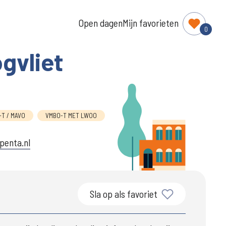
Open dagen
Mijn favorieten
0
gvliet
T / MAVO
VMBO-T MET LWOO
.penta.nl
Sla op als favoriet