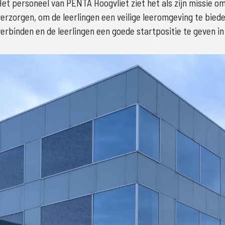
Het personeel van PENTA Hoogvliet ziet het als zijn missie om 
verzorgen, om de leerlingen een veilige leeromgeving te bied
verbinden en de leerlingen een goede startpositie te geven in