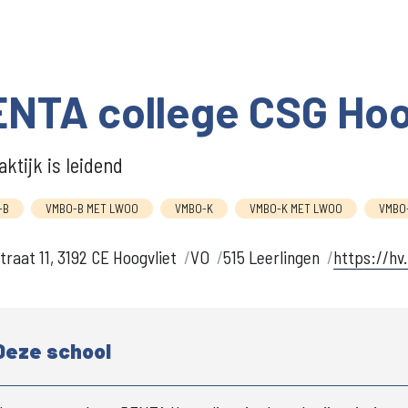
NTA college CSG Hoo
aktijk is leidend
-B
VMBO-B MET LWOO
VMBO-K
VMBO-K MET LWOO
VMBO-
straat 11, 3192 CE Hoogvliet
VO
515 Leerlingen
https://hv
Deze school