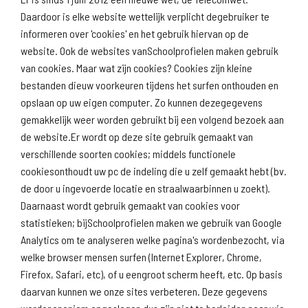
Daardoor is elke website wettelijk verplicht degebruiker te
informeren over 'cookies' en het gebruik hiervan op de
website. Ook de websites vanSchoolprofielen maken gebruik
van cookies. Maar wat zijn cookies? Cookies zijn kleine
Download
Naar
schoolprofiel
schoolresultaten
bestanden dieuw voorkeuren tijdens het surfen onthouden en
(inspectie)
opslaan op uw eigen computer. Zo kunnen dezegegevens
gemakkelijk weer worden gebruikt bij een volgend bezoek aan
de website.Er wordt op deze site gebruik gemaakt van
verschillende soorten cookies; middels functionele
Naar scholenopdekaart.nl
cookiesonthoudt uw pc de indeling die u zelf gemaakt hebt (bv.
de door u ingevoerde locatie en straalwaarbinnen u zoekt).
Daarnaast wordt gebruik gemaakt van cookies voor
statistieken; bijSchoolprofielen maken we gebruik van Google
Analytics om te analyseren welke pagina's wordenbezocht, via
welke browser mensen surfen (Internet Explorer, Chrome,
Firefox, Safari, etc), of u eengroot scherm heeft, etc. Op basis
daarvan kunnen we onze sites verbeteren. Deze gegevens