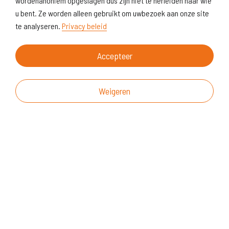
wordenanoniem opgeslagen dus zijn niet te herleiden naar wie
u bent. Ze worden alleen gebruikt om uwbezoek aan onze site
te analyseren.
Privacy beleid
Accepteer
Weigeren
Over deze website
Vragen & suggesties
Disclaimer
Cookiegebruik
Realisatie website
© KoersVO
2026