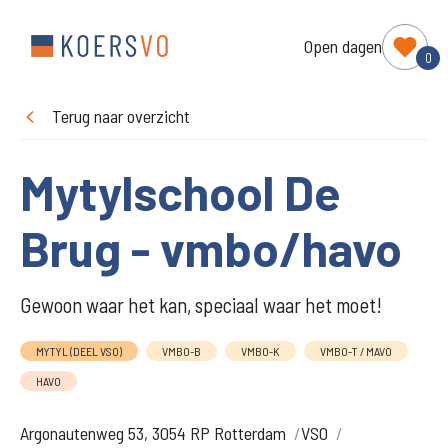
Open dagen
0
Terug naar overzicht
Mytylschool De
Brug - vmbo/havo
Gewoon waar het kan, speciaal waar het moet!
MYTYL (DEEL VSO)
VMBO-B
VMBO-K
VMBO-T / MAVO
HAVO
Argonautenweg 53, 3054 RP Rotterdam
VSO