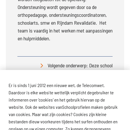
Ondersteuning wordt gegeven door oa de 
orthopedagoge, ondersteuningscoordinatoren, 
schoolarts, smw en Rijndam Revalidatie.  Het 
team is vaardig in het werken met aanpassingen 
en hulpmiddelen.
Volgende onderwerp: Deze school
Er is sinds 1 juni 2012 een nieuwe wet, de Telecomwet.
Daardoor is elke website wettelijk verplicht degebruiker te
informeren over 'cookies' en het gebruik hiervan op de
website. Ook de websites vanSchoolprofielen maken gebruik
van cookies. Maar wat zijn cookies? Cookies zijn kleine
Download
Naar
schoolprofiel
schoolresultaten
bestanden dieuw voorkeuren tijdens het surfen onthouden en
(inspectie)
opslaan op uw eigen computer. Zo kunnen dezegegevens