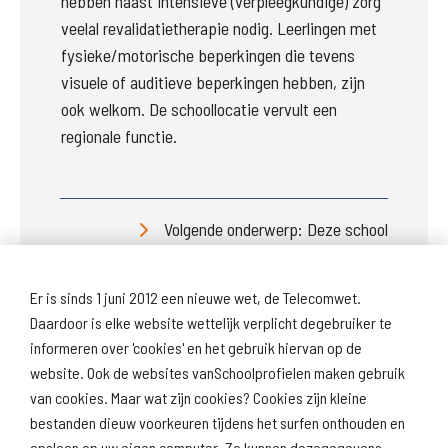
hebben naast intensieve (verpleegkundige) zorg 
veelal revalidatietherapie nodig. Leerlingen met 
fysieke/motorische beperkingen die tevens 
visuele of auditieve beperkingen hebben, zijn 
ook welkom. De schoollocatie vervult een 
regionale functie. 
Volgende onderwerp: Deze school
Er is sinds 1 juni 2012 een nieuwe wet, de Telecomwet.
Daardoor is elke website wettelijk verplicht degebruiker te
informeren over 'cookies' en het gebruik hiervan op de
website. Ook de websites vanSchoolprofielen maken gebruik
van cookies. Maar wat zijn cookies? Cookies zijn kleine
Download
Naar
schoolprofiel
schoolresultaten
bestanden dieuw voorkeuren tijdens het surfen onthouden en
(inspectie)
opslaan op uw eigen computer. Zo kunnen dezegegevens