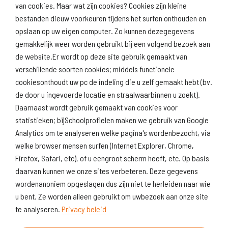
van cookies. Maar wat zijn cookies? Cookies zijn kleine
Download
Naar
schoolprofiel
schoolresultaten
bestanden dieuw voorkeuren tijdens het surfen onthouden en
(inspectie)
opslaan op uw eigen computer. Zo kunnen dezegegevens
gemakkelijk weer worden gebruikt bij een volgend bezoek aan
de website.Er wordt op deze site gebruik gemaakt van
verschillende soorten cookies; middels functionele
Naar scholenopdekaart.nl
cookiesonthoudt uw pc de indeling die u zelf gemaakt hebt (bv.
de door u ingevoerde locatie en straalwaarbinnen u zoekt).
Daarnaast wordt gebruik gemaakt van cookies voor
statistieken; bijSchoolprofielen maken we gebruik van Google
Analytics om te analyseren welke pagina's wordenbezocht, via
welke browser mensen surfen (Internet Explorer, Chrome,
Firefox, Safari, etc), of u eengroot scherm heeft, etc. Op basis
daarvan kunnen we onze sites verbeteren. Deze gegevens
wordenanoniem opgeslagen dus zijn niet te herleiden naar wie
u bent. Ze worden alleen gebruikt om uwbezoek aan onze site
te analyseren.
Privacy beleid