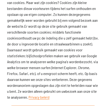
van cookies. Maar wat zijn cookies? Cookies zijn kleine
Download
Naar
schoolprofiel
schoolresultaten
bestanden dieuw voorkeuren tijdens het surfen onthouden en
(inspectie)
opslaan op uw eigen computer. Zo kunnen dezegegevens
gemakkelijk weer worden gebruikt bij een volgend bezoek aan
de website.Er wordt op deze site gebruik gemaakt van
verschillende soorten cookies; middels functionele
Naar scholenopdekaart.nl
cookiesonthoudt uw pc de indeling die u zelf gemaakt hebt (bv.
de door u ingevoerde locatie en straalwaarbinnen u zoekt).
Daarnaast wordt gebruik gemaakt van cookies voor
statistieken; bijSchoolprofielen maken we gebruik van Google
Analytics om te analyseren welke pagina's wordenbezocht, via
welke browser mensen surfen (Internet Explorer, Chrome,
Firefox, Safari, etc), of u eengroot scherm heeft, etc. Op basis
daarvan kunnen we onze sites verbeteren. Deze gegevens
wordenanoniem opgeslagen dus zijn niet te herleiden naar wie
u bent. Ze worden alleen gebruikt om uwbezoek aan onze site
te analyseren.
Privacy beleid