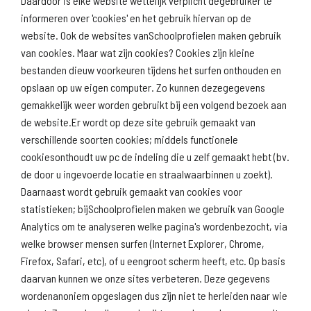
Daardoor is elke website wettelijk verplicht degebruiker te
informeren over 'cookies' en het gebruik hiervan op de
website. Ook de websites vanSchoolprofielen maken gebruik
van cookies. Maar wat zijn cookies? Cookies zijn kleine
Download
Naar
schoolprofiel
schoolresultaten
bestanden dieuw voorkeuren tijdens het surfen onthouden en
(inspectie)
opslaan op uw eigen computer. Zo kunnen dezegegevens
gemakkelijk weer worden gebruikt bij een volgend bezoek aan
de website.Er wordt op deze site gebruik gemaakt van
verschillende soorten cookies; middels functionele
Naar scholenopdekaart.nl
cookiesonthoudt uw pc de indeling die u zelf gemaakt hebt (bv.
de door u ingevoerde locatie en straalwaarbinnen u zoekt).
Daarnaast wordt gebruik gemaakt van cookies voor
statistieken; bijSchoolprofielen maken we gebruik van Google
Analytics om te analyseren welke pagina's wordenbezocht, via
welke browser mensen surfen (Internet Explorer, Chrome,
Firefox, Safari, etc), of u eengroot scherm heeft, etc. Op basis
daarvan kunnen we onze sites verbeteren. Deze gegevens
wordenanoniem opgeslagen dus zijn niet te herleiden naar wie