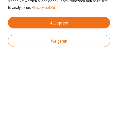
u bent. Ze worden alleen gebruikt om uwbezoek aan onze site
te analyseren.
Privacy beleid
Accepteer
Weigeren
Over deze website
Vragen & suggesties
Disclaimer
Cookiegebruik
Realisatie website
© KoersVO
2026