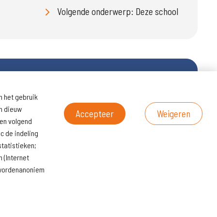
Volgende onderwerp: Deze school
n het gebruik
ltaten
Naar
en dieuw
scholenopdekaart.nl
Accepteer
Weigeren
een volgend
c de indeling
tatistieken;
 (Internet
s wordenanoniem
© KoersVO
2026