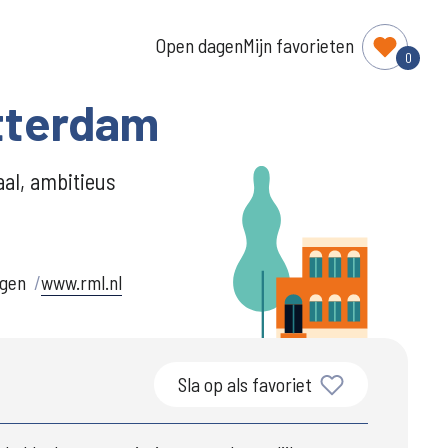
Open dagen
Mijn favorieten
0
tterdam
aal, ambitieus
ngen
www.rml.nl
Sla op als favoriet