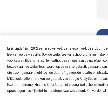
Er is sinds 1 juni 2012 een nieuwe wet, de Telecomwet. Daardoor is e
hiervan op de website. Ook de websites vanSchoolprofielen maken g
voorkeuren tijdens het surfen onthouden en opslaan op uw eigen c
bezoek aan de website.Er wordt op deze site gebruik gemaakt van v
die u zelf gemaakt hebt (bv. de door u ingevoerde locatie en straa
bijSchoolprofielen maken we gebruik van Google Analytics om te an
Explorer, Chrome, Firefox, Safari, etc), of u eengroot scherm hee
opgeslagen dus zijn niet te herleiden naar wie u bent. Ze worden a
Over deze website
Vragen & suggesties
Discl