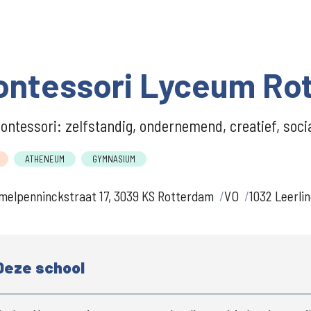
ontessori Lyceum Ro
ontessori: zelfstandig, ondernemend, creatief, soci
ATHENEUM
GYMNASIUM
melpenninckstraat 17, 3039 KS Rotterdam
VO
1032 Leerli
Deze school