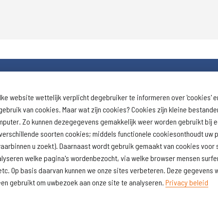
lke website wettelijk verplicht degebruiker te informeren over 'cookies' e
Download schoolprofiel
Naar schoolresu
ebruik van cookies. Maar wat zijn cookies? Cookies zijn kleine bestand
(inspectie)
omputer. Zo kunnen dezegegevens gemakkelijk weer worden gebruikt bij 
erschillende soorten cookies; middels functionele cookiesonthoudt uw p
lwaarbinnen u zoekt). Daarnaast wordt gebruik gemaakt van cookies voor s
alyseren welke pagina's wordenbezocht, via welke browser mensen surfen
ft, etc. Op basis daarvan kunnen we onze sites verbeteren. Deze gegeven
lleen gebruikt om uwbezoek aan onze site te analyseren.
Privacy beleid
aimer
Cookiegebruik
Realisatie website