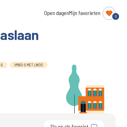
Open dagen
Mijn favorieten
0
laslaan
-G
VMBO-G MET LWOO
Sla op als favoriet