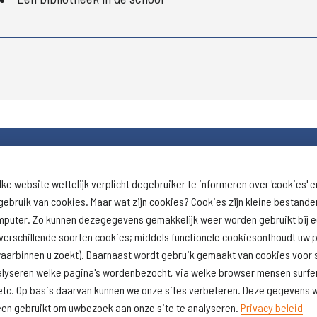
lke website wettelijk verplicht degebruiker te informeren over 'cookies' e
Download schoolprofiel
Naar schoolresu
ebruik van cookies. Maar wat zijn cookies? Cookies zijn kleine bestand
(inspectie)
omputer. Zo kunnen dezegegevens gemakkelijk weer worden gebruikt bij 
erschillende soorten cookies; middels functionele cookiesonthoudt uw p
lwaarbinnen u zoekt). Daarnaast wordt gebruik gemaakt van cookies voor s
alyseren welke pagina's wordenbezocht, via welke browser mensen surfen
ft, etc. Op basis daarvan kunnen we onze sites verbeteren. Deze gegeven
lleen gebruikt om uwbezoek aan onze site te analyseren.
Privacy beleid