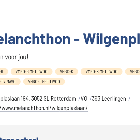
lanchthon - Wilgenp
 voor jou!
-B
VMBO-B MET LWOO
VMBO-K
VMBO-K MET LWOO
VMBO
T / MAVO
VMBO-T MET LWOO
plaslaan 194, 3052 SL Rotterdam
VO
363 Leerlingen
//www.melanchthon.nl/wilgenplaslaan/
Deze school