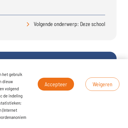
Volgende onderwerp: Deze school
n het gebruik
ltaten
Naar
en dieuw
scholenopdekaart.nl
Accepteer
Weigeren
een volgend
c de indeling
tatistieken;
 (Internet
s wordenanoniem