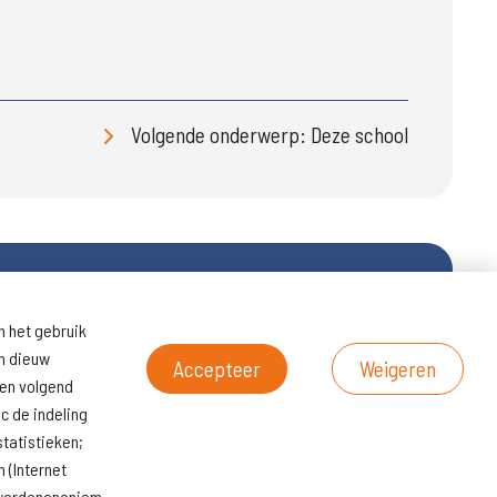
Volgende onderwerp: Deze school
n het gebruik
ltaten
Naar
en dieuw
scholenopdekaart.nl
Accepteer
Weigeren
een volgend
c de indeling
tatistieken;
 (Internet
s wordenanoniem