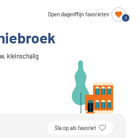
Open dagen
Mijn favorieten
0
hiebroek
, kleinschalig
Sla op als favoriet