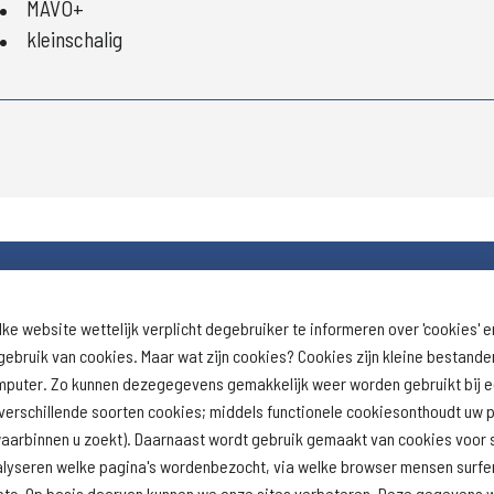
MAVO+
kleinschalig
lke website wettelijk verplicht degebruiker te informeren over 'cookies' e
Download schoolprofiel
Naar schoolresu
ebruik van cookies. Maar wat zijn cookies? Cookies zijn kleine bestand
(inspectie)
omputer. Zo kunnen dezegegevens gemakkelijk weer worden gebruikt bij 
erschillende soorten cookies; middels functionele cookiesonthoudt uw p
lwaarbinnen u zoekt). Daarnaast wordt gebruik gemaakt van cookies voor s
alyseren welke pagina's wordenbezocht, via welke browser mensen surfen
ft, etc. Op basis daarvan kunnen we onze sites verbeteren. Deze gegeven