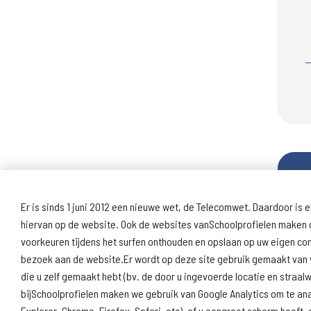
Er is sinds 1 juni 2012 een nieuwe wet, de Telecomwet. Daardoor is e
hiervan op de website. Ook de websites vanSchoolprofielen maken g
voorkeuren tijdens het surfen onthouden en opslaan op uw eigen c
bezoek aan de website.Er wordt op deze site gebruik gemaakt van v
die u zelf gemaakt hebt (bv. de door u ingevoerde locatie en straa
bijSchoolprofielen maken we gebruik van Google Analytics om te an
Explorer, Chrome, Firefox, Safari, etc), of u eengroot scherm hee