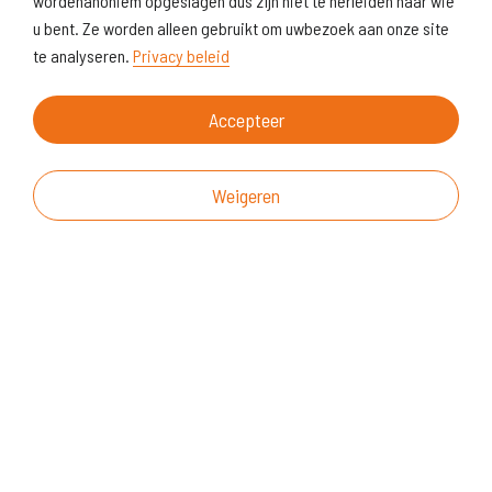
wordenanoniem opgeslagen dus zijn niet te herleiden naar wie
u bent. Ze worden alleen gebruikt om uwbezoek aan onze site
te analyseren.
Privacy beleid
Accepteer
Weigeren
Over deze website
Vragen & suggesties
Disclaimer
Cookiegebruik
Realisatie website
© KoersVO
2026