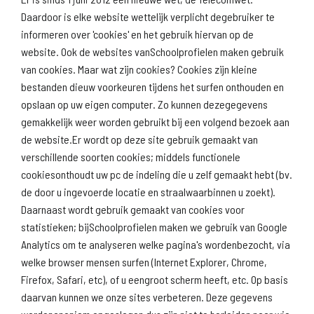
Daardoor is elke website wettelijk verplicht degebruiker te
informeren over 'cookies' en het gebruik hiervan op de
website. Ook de websites vanSchoolprofielen maken gebruik
van cookies. Maar wat zijn cookies? Cookies zijn kleine
Download
Naar
schoolprofiel
schoolresultaten
bestanden dieuw voorkeuren tijdens het surfen onthouden en
(inspectie)
opslaan op uw eigen computer. Zo kunnen dezegegevens
gemakkelijk weer worden gebruikt bij een volgend bezoek aan
de website.Er wordt op deze site gebruik gemaakt van
verschillende soorten cookies; middels functionele
Naar scholenopdekaart.nl
cookiesonthoudt uw pc de indeling die u zelf gemaakt hebt (bv.
de door u ingevoerde locatie en straalwaarbinnen u zoekt).
Daarnaast wordt gebruik gemaakt van cookies voor
statistieken; bijSchoolprofielen maken we gebruik van Google
Analytics om te analyseren welke pagina's wordenbezocht, via
welke browser mensen surfen (Internet Explorer, Chrome,
Firefox, Safari, etc), of u eengroot scherm heeft, etc. Op basis
daarvan kunnen we onze sites verbeteren. Deze gegevens