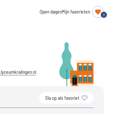
Open dagen
Mijn favorieten
0
lyceumkralingen.nl
Sla op als favoriet