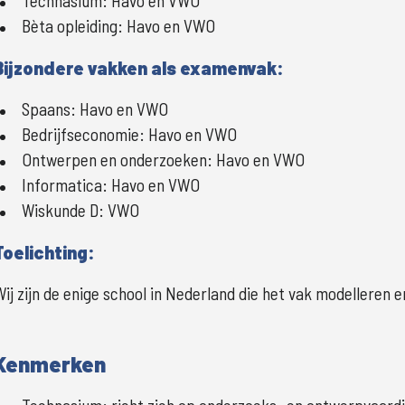
Technasium:
Havo en VWO
Bèta opleiding:
Havo en VWO
Bijzondere vakken als examenvak:
Spaans:
Havo en VWO
Bedrijfseconomie:
Havo en VWO
Ontwerpen en onderzoeken:
Havo en VWO
Informatica:
Havo en VWO
Wiskunde D:
VWO
Toelichting:
Wij zijn de enige school in Nederland die het vak modellere
Kenmerken