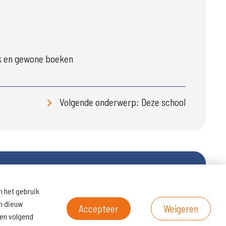
ok en gewone boeken
Volgende onderwerp: Deze school
n het gebruik
ltaten
Naar
en dieuw
scholenopdekaart.nl
Accepteer
Weigeren
een volgend