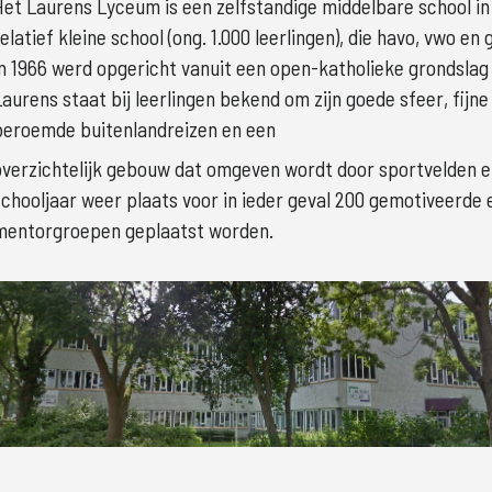
Het Laurens Lyceum is een zelfstandige middelbare school in
relatief kleine school (ong. 1.000 leerlingen), die havo, vwo 
in 1966 werd opgericht vanuit een open-katholieke grondslag e
Laurens staat bij leerlingen bekend om zijn goede sfeer, fijne
beroemde buitenlandreizen en een
overzichtelijk gebouw dat omgeven wordt door sportvelden e
schooljaar weer plaats voor in ieder geval 200 gemotiveerde e
mentorgroepen geplaatst worden.
Groter