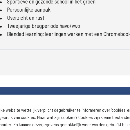
Sportieve en gezonde school in het groen
Persoonlijke aanpak
Overzicht en rust
Tweejarige brugperiode havo/vwo
Blended learning; leerlingen werken met een Chromebo
lke website wettelijk verplicht degebruiker te informeren over 'cookies' e
Download schoolprofiel
Naar schoolresu
ebruik van cookies. Maar wat zijn cookies? Cookies zijn kleine bestand
(inspectie)
omputer. Zo kunnen dezegegevens gemakkelijk weer worden gebruikt bij 