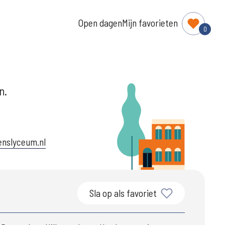
Open dagen
Mijn favorieten
0
n.
enslyceum.nl
Sla op als favoriet