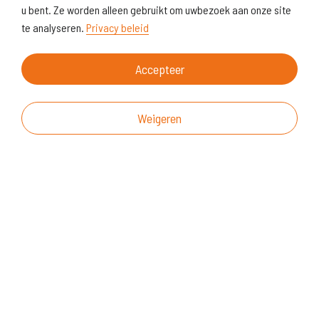
u bent. Ze worden alleen gebruikt om uwbezoek aan onze site
te analyseren.
Privacy beleid
Accepteer
Weigeren
Over deze website
Vragen & suggesties
Disclaimer
Cookiegebruik
Realisatie website
© KoersVO
2026