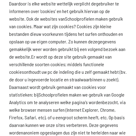
Daardoor is elke website wettelijk verplicht degebruiker te
informeren over 'cookies' en het gebruik hiervan op de
website. Ook de websites vanSchoolprofielen maken gebruik
van cookies. Maar wat zijn cookies? Cookies zijn kleine
Download
Naar
schoolprofiel
schoolresultaten
bestanden dieuw voorkeuren tijdens het surfen onthouden en
(inspectie)
opslaan op uw eigen computer. Zo kunnen dezegegevens
gemakkelijk weer worden gebruikt bij een volgend bezoek aan
de website.Er wordt op deze site gebruik gemaakt van
verschillende soorten cookies; middels functionele
Naar scholenopdekaart.nl
cookiesonthoudt uw pc de indeling die u zelf gemaakt hebt (bv.
de door u ingevoerde locatie en straalwaarbinnen u zoekt).
Daarnaast wordt gebruik gemaakt van cookies voor
statistieken; bijSchoolprofielen maken we gebruik van Google
Analytics om te analyseren welke pagina's wordenbezocht, via
welke browser mensen surfen (Internet Explorer, Chrome,
Firefox, Safari, etc), of u eengroot scherm heeft, etc. Op basis
daarvan kunnen we onze sites verbeteren. Deze gegevens
wordenanoniem opgeslagen dus zijn niet te herleiden naar wie