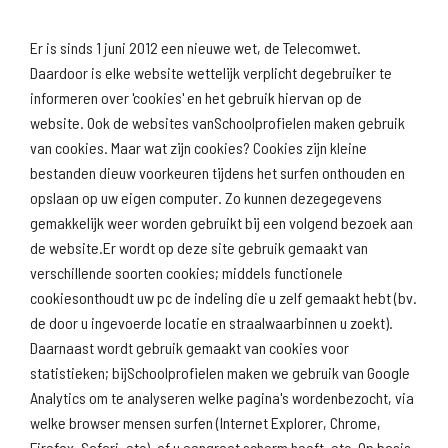
Er is sinds 1 juni 2012 een nieuwe wet, de Telecomwet.
Daardoor is elke website wettelijk verplicht degebruiker te
Volgende onderwerp: Deze school
informeren over 'cookies' en het gebruik hiervan op de
website. Ook de websites vanSchoolprofielen maken gebruik
van cookies. Maar wat zijn cookies? Cookies zijn kleine
bestanden dieuw voorkeuren tijdens het surfen onthouden en
opslaan op uw eigen computer. Zo kunnen dezegegevens
gemakkelijk weer worden gebruikt bij een volgend bezoek aan
de website.Er wordt op deze site gebruik gemaakt van
Download
Naar
verschillende soorten cookies; middels functionele
schoolprofiel
schoolresultaten
(inspectie)
cookiesonthoudt uw pc de indeling die u zelf gemaakt hebt (bv.
de door u ingevoerde locatie en straalwaarbinnen u zoekt).
Daarnaast wordt gebruik gemaakt van cookies voor
statistieken; bijSchoolprofielen maken we gebruik van Google
Analytics om te analyseren welke pagina's wordenbezocht, via
welke browser mensen surfen (Internet Explorer, Chrome,
Firefox, Safari, etc), of u eengroot scherm heeft, etc. Op basis