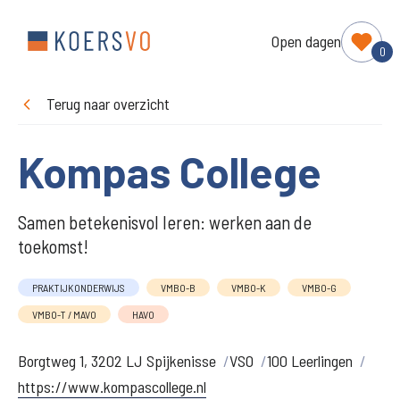
Open dagen
0
Terug naar overzicht
Kompas College
Samen betekenisvol leren: werken aan de
toekomst!
PRAKTIJKONDERWIJS
VMBO-B
VMBO-K
VMBO-G
VMBO-T / MAVO
HAVO
Borgtweg 1, 3202 LJ Spijkenisse
VSO
100 Leerlingen
https://www.kompascollege.nl