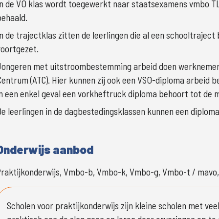
In de VO klas wordt toegewerkt naar staatsexamens vmbo TL 
behaald.
In de trajectklas zitten de leerlingen die al een schooltrajec
voortgezet. 
Jongeren met uitstroombestemming arbeid doen werknemersv
Centrum (ATC). Hier kunnen zij ook een VSO-diploma arbeid b
in een enkel geval een vorkheftruck diploma behoort tot de m
De leerlingen in de dagbestedingsklassen kunnen een diplom
Onderwijs aanbod
Praktijkonderwijs, Vmbo-b, Vmbo-k, Vmbo-g, Vmbo-t / mavo
Scholen voor praktijkonderwijs zijn kleine scholen met veel