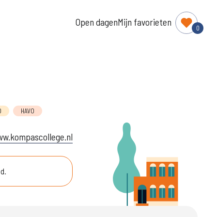
Open dagen
Mijn favorieten
0
O
HAVO
ww.kompascollege.nl
ld.