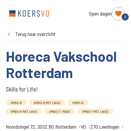
Open dagen
0
Terug naar overzicht
Horeca Vakschool
Rotterdam
Skills for Life!
VMBO-B
VMBO-B MET LWOO
VMBO-K
VMBO-K MET LWOO
VMBO-T / MAVO
VMBO-T MET LWOO
Noordsingel 72, 3032 BG Rotterdam
VO
270 Leerlingen