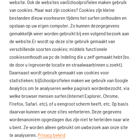
website. Ook de websites vanSchoolprofielen maken gebruik
van cookies. Maar wat zijn cookies? Cookies zijn kleine
Download
Naar
schoolprofiel
schoolresultaten
bestanden dieuw voorkeuren tijdens het surfen onthouden en
(inspectie)
opslaan op uw eigen computer. Zo kunnen dezegegevens
gemakkelijk weer worden gebruikt bij een volgend bezoek aan
de website.Er wordt op deze site gebruik gemaakt van
verschillende soorten cookies; middels functionele
Naar scholenopdekaart.nl
cookiesonthoudt uw pc de indeling die u zelf gemaakt hebt (bv.
de door u ingevoerde locatie en straalwaarbinnen u zoekt).
Daarnaast wordt gebruik gemaakt van cookies voor
statistieken; bijSchoolprofielen maken we gebruik van Google
Analytics om te analyseren welke pagina's wordenbezocht, via
welke browser mensen surfen (Internet Explorer, Chrome,
Firefox, Safari, etc), of u eengroot scherm heeft, etc. Op basis
daarvan kunnen we onze sites verbeteren. Deze gegevens
wordenanoniem opgeslagen dus zijn niet te herleiden naar wie
u bent. Ze worden alleen gebruikt om uwbezoek aan onze site
te analyseren.
Privacy beleid