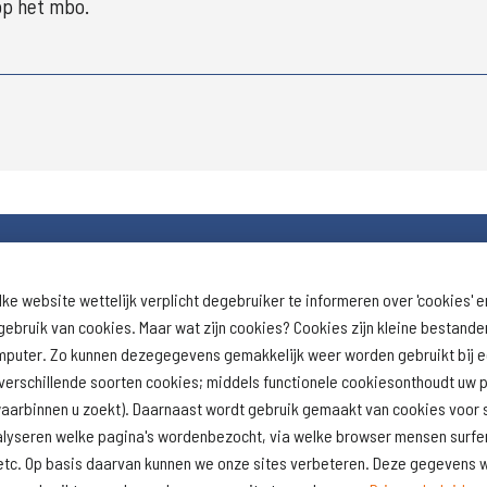
op het mbo.
lke website wettelijk verplicht degebruiker te informeren over 'cookies' e
Download schoolprofiel
Naar schoolresu
ebruik van cookies. Maar wat zijn cookies? Cookies zijn kleine bestand
(inspectie)
omputer. Zo kunnen dezegegevens gemakkelijk weer worden gebruikt bij 
erschillende soorten cookies; middels functionele cookiesonthoudt uw p
lwaarbinnen u zoekt). Daarnaast wordt gebruik gemaakt van cookies voor s
alyseren welke pagina's wordenbezocht, via welke browser mensen surfen
ft, etc. Op basis daarvan kunnen we onze sites verbeteren. Deze gegeven