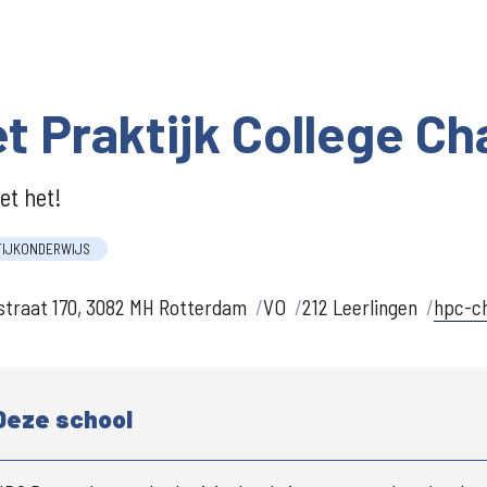
t Praktijk College Ch
oet het!
TIJKONDERWIJS
straat 170, 3082 MH Rotterdam
VO
212 Leerlingen
hpc-ch
Deze school