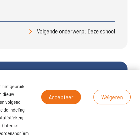
Volgende onderwerp: Deze school
n het gebruik
ltaten
Naar
en dieuw
scholenopdekaart.nl
Accepteer
Weigeren
een volgend
c de indeling
tatistieken;
 (Internet
s wordenanoniem