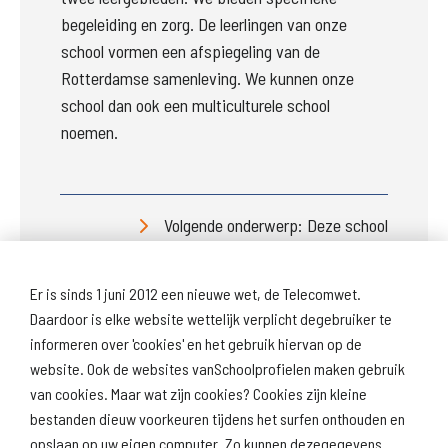
begeleiding en zorg. De leerlingen van onze 
school vormen een afspiegeling van de 
Rotterdamse samenleving. We kunnen onze 
school dan ook een multiculturele school 
noemen.
Volgende onderwerp: Deze school
Er is sinds 1 juni 2012 een nieuwe wet, de Telecomwet.
Daardoor is elke website wettelijk verplicht degebruiker te
informeren over 'cookies' en het gebruik hiervan op de
website. Ook de websites vanSchoolprofielen maken gebruik
van cookies. Maar wat zijn cookies? Cookies zijn kleine
Download
Naar
schoolprofiel
schoolresultaten
bestanden dieuw voorkeuren tijdens het surfen onthouden en
(inspectie)
opslaan op uw eigen computer. Zo kunnen dezegegevens