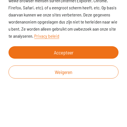
welke browser mensen surfen (Internet Explorer, Chrome,
Firefox, Safari, etc), of u eengroot scherm heeft, etc. Op basis
daarvan kunnen we onze sites verbeteren. Deze gegevens
wordenanoniem opgeslagen dus zijn niet te herleiden naar wie
u bent. Ze worden alleen gebruikt om uwbezoek aan onze site
te analyseren.
Privacy beleid
Accepteer
Weigeren
Over deze website
Vragen & suggesties
Disclaimer
Cookiegebruik