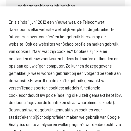
gedragsproblematiek hebben. 
Er is sinds 1 juni 2012 een nieuwe wet, de Telecomwet.
Daardoor is elke website wettelijk verplicht degebruiker te
Volgende onderwerp: Deze school
informeren over 'cookies' en het gebruik hiervan op de
website. Ook de websites vanSchoolprofielen maken gebruik
van cookies. Maar wat zijn cookies? Cookies zijn kleine
bestanden dieuw voorkeuren tijdens het surfen onthouden en
opslaan op uw eigen computer. Zo kunnen dezegegevens
gemakkelijk weer worden gebruikt bij een volgend bezoek aan
de website.Er wordt op deze site gebruik gemaakt van
Download
Naar
verschillende soorten cookies; middels functionele
schoolprofiel
schoolresultaten
(inspectie)
cookiesonthoudt uw pc de indeling die u zelf gemaakt hebt (bv.
de door u ingevoerde locatie en straalwaarbinnen u zoekt).
Daarnaast wordt gebruik gemaakt van cookies voor
statistieken; bijSchoolprofielen maken we gebruik van Google
Analytics om te analyseren welke pagina's wordenbezocht, via