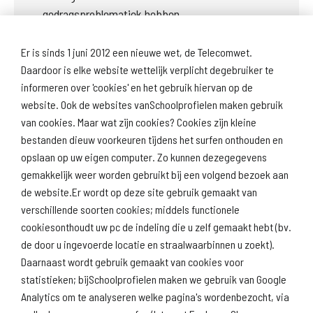
gedragsproblematiek hebben. 
Er is sinds 1 juni 2012 een nieuwe wet, de Telecomwet.
Daardoor is elke website wettelijk verplicht degebruiker te
Volgende onderwerp: Deze school
informeren over 'cookies' en het gebruik hiervan op de
website. Ook de websites vanSchoolprofielen maken gebruik
van cookies. Maar wat zijn cookies? Cookies zijn kleine
bestanden dieuw voorkeuren tijdens het surfen onthouden en
opslaan op uw eigen computer. Zo kunnen dezegegevens
gemakkelijk weer worden gebruikt bij een volgend bezoek aan
de website.Er wordt op deze site gebruik gemaakt van
Download
Naar
verschillende soorten cookies; middels functionele
schoolprofiel
schoolresultaten
(inspectie)
cookiesonthoudt uw pc de indeling die u zelf gemaakt hebt (bv.
de door u ingevoerde locatie en straalwaarbinnen u zoekt).
Daarnaast wordt gebruik gemaakt van cookies voor
statistieken; bijSchoolprofielen maken we gebruik van Google
Analytics om te analyseren welke pagina's wordenbezocht, via