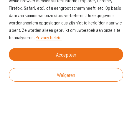
welke browser mensen surfen (Internet Explorer, Chrome,
Firefox, Safari, etc), of u eengroot scherm heeft, etc. Op basis
daarvan kunnen we onze sites verbeteren. Deze gegevens
wordenanoniem opgeslagen dus zijn niet te herleiden naar wie
u bent. Ze worden alleen gebruikt om uwbezoek aan onze site
te analyseren.
Privacy beleid
Accepteer
Weigeren
Over deze website
Vragen & suggesties
Disclaimer
Cookiegebruik