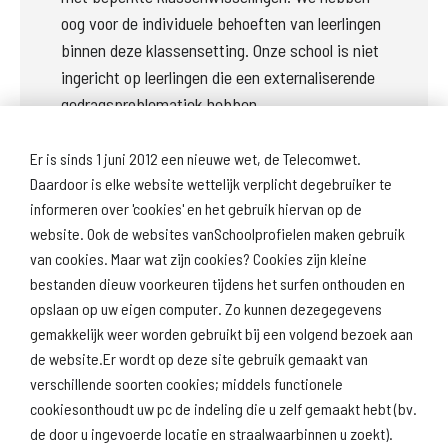
oog voor de individuele behoeften van leerlingen 
binnen deze klassensetting. Onze school is niet 
ingericht op leerlingen die een externaliserende 
gedragsproblematiek hebben.
Er is sinds 1 juni 2012 een nieuwe wet, de Telecomwet.
Daardoor is elke website wettelijk verplicht degebruiker te
Volgende onderwerp: Deze school
informeren over 'cookies' en het gebruik hiervan op de
website. Ook de websites vanSchoolprofielen maken gebruik
van cookies. Maar wat zijn cookies? Cookies zijn kleine
bestanden dieuw voorkeuren tijdens het surfen onthouden en
opslaan op uw eigen computer. Zo kunnen dezegegevens
gemakkelijk weer worden gebruikt bij een volgend bezoek aan
de website.Er wordt op deze site gebruik gemaakt van
Download
Naar
verschillende soorten cookies; middels functionele
schoolprofiel
schoolresultaten
(inspectie)
cookiesonthoudt uw pc de indeling die u zelf gemaakt hebt (bv.
de door u ingevoerde locatie en straalwaarbinnen u zoekt).