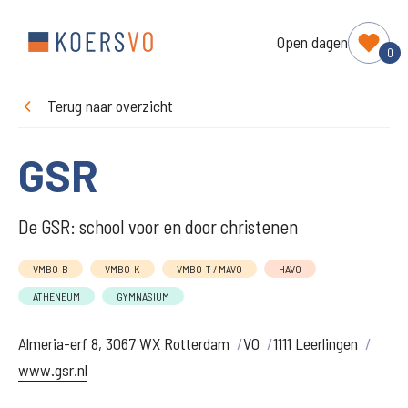
Open dagen
0
Terug naar overzicht
GSR
De GSR: school voor en door christenen
VMBO-B
VMBO-K
VMBO-T / MAVO
HAVO
ATHENEUM
GYMNASIUM
Almeria-erf 8, 3067 WX Rotterdam
VO
1111 Leerlingen
www.gsr.nl