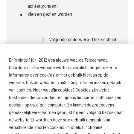
achtergronden)
zien en gezien worden
Volgende onderwerp: Deze school
Er is sinds 1 juni 2012 een nieuwe wet, de Telecomwet.
Daardoor is elke website wettelijk verplicht degebruiker te
informeren over 'cookies' en het gebruik hiervan op de
website. Ook de websites vanSchoolprofielen maken gebruik
van cookies. Maar wat zijn cookies? Cookies zijn kleine
Download
Naar
schoolprofiel
schoolresultaten
bestanden dieuw voorkeuren tijdens het surfen onthouden en
(inspectie)
opslaan op uw eigen computer. Zo kunnen dezegegevens
gemakkelijk weer worden gebruikt bij een volgend bezoek aan
de website.Er wordt op deze site gebruik gemaakt van
verschillende soorten cookies; middels functionele
Naar scholenopdekaart.nl