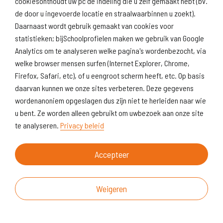
cookiesonthoudt uw pc de indeling die u zelf gemaakt hebt (bv.
de door u ingevoerde locatie en straalwaarbinnen u zoekt).
Daarnaast wordt gebruik gemaakt van cookies voor
statistieken; bijSchoolprofielen maken we gebruik van Google
Analytics om te analyseren welke pagina's wordenbezocht, via
welke browser mensen surfen (Internet Explorer, Chrome,
Firefox, Safari, etc), of u eengroot scherm heeft, etc. Op basis
daarvan kunnen we onze sites verbeteren. Deze gegevens
wordenanoniem opgeslagen dus zijn niet te herleiden naar wie
u bent. Ze worden alleen gebruikt om uwbezoek aan onze site
te analyseren.
Privacy beleid
Accepteer
Weigeren
Over deze website
Vragen & suggesties