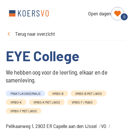
Open dagen
0
Terug naar overzicht
EYE College
We hebben oog voor de leerling, elkaar en de
samenleving.
PRAKTIJKONDERWIJS
VMBO-B
VMBO-B MET LWOO
VMBO-K
VMBO-K MET LWOO
VMBO-T / MAVO
VMBO-T MET LWOO
Pelikaanweg 1, 2903 ER Capelle aan den IJssel
VO