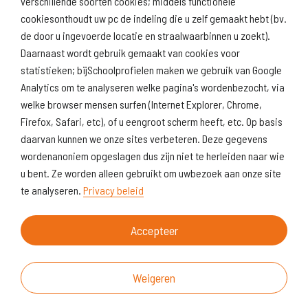
verschillende soorten cookies; middels functionele
Naar scholenopdekaart.nl
cookiesonthoudt uw pc de indeling die u zelf gemaakt hebt (bv.
de door u ingevoerde locatie en straalwaarbinnen u zoekt).
Daarnaast wordt gebruik gemaakt van cookies voor
statistieken; bijSchoolprofielen maken we gebruik van Google
Analytics om te analyseren welke pagina's wordenbezocht, via
welke browser mensen surfen (Internet Explorer, Chrome,
Firefox, Safari, etc), of u eengroot scherm heeft, etc. Op basis
daarvan kunnen we onze sites verbeteren. Deze gegevens
wordenanoniem opgeslagen dus zijn niet te herleiden naar wie
u bent. Ze worden alleen gebruikt om uwbezoek aan onze site
te analyseren.
Privacy beleid
Accepteer
Weigeren
Over deze website