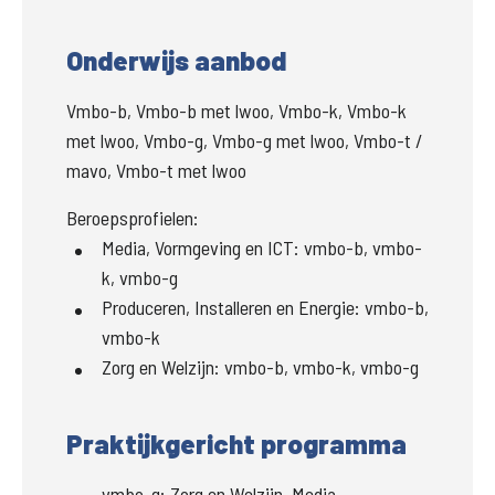
Onderwijs aanbod
Vmbo-b, Vmbo-b met lwoo, Vmbo-k, Vmbo-k
met lwoo, Vmbo-g, Vmbo-g met lwoo, Vmbo-t /
mavo, Vmbo-t met lwoo
Beroepsprofielen:
Media, Vormgeving en ICT
:
vmbo-b, vmbo-
k, vmbo-g
Produceren, Installeren en Energie
:
vmbo-b,
vmbo-k
Zorg en Welzijn
:
vmbo-b, vmbo-k, vmbo-g
Praktijkgericht programma
vmbo-g
:
Zorg en Welzijn, Media,