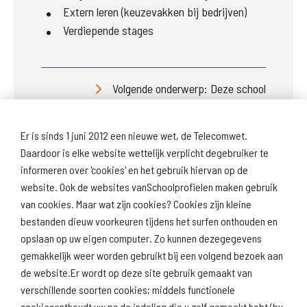
Extern leren (keuzevakken bij bedrijven)
Verdiepende stages
Volgende onderwerp: Deze school
Er is sinds 1 juni 2012 een nieuwe wet, de Telecomwet.
Daardoor is elke website wettelijk verplicht degebruiker te
informeren over 'cookies' en het gebruik hiervan op de
website. Ook de websites vanSchoolprofielen maken gebruik
van cookies. Maar wat zijn cookies? Cookies zijn kleine
Download
Naar
schoolprofiel
schoolresultaten
bestanden dieuw voorkeuren tijdens het surfen onthouden en
(inspectie)
opslaan op uw eigen computer. Zo kunnen dezegegevens
gemakkelijk weer worden gebruikt bij een volgend bezoek aan
de website.Er wordt op deze site gebruik gemaakt van
verschillende soorten cookies; middels functionele
Naar scholenopdekaart.nl
cookiesonthoudt uw pc de indeling die u zelf gemaakt hebt (bv.