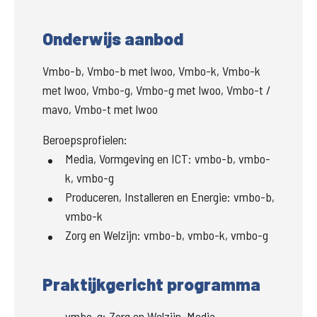
Onderwijs aanbod
Vmbo-b, Vmbo-b met lwoo, Vmbo-k, Vmbo-k
met lwoo, Vmbo-g, Vmbo-g met lwoo, Vmbo-t /
mavo, Vmbo-t met lwoo
Beroepsprofielen:
Media, Vormgeving en ICT
:
vmbo-b, vmbo-
k, vmbo-g
Produceren, Installeren en Energie
:
vmbo-b,
vmbo-k
Zorg en Welzijn
:
vmbo-b, vmbo-k, vmbo-g
Praktijkgericht programma
vmbo-g
:
Zorg en Welzijn, Media,