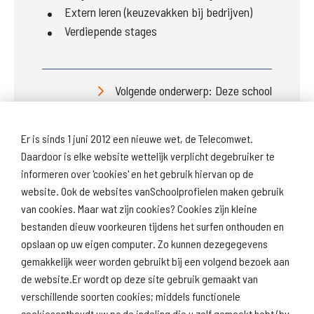
Extern leren (keuzevakken bij bedrijven)
Verdiepende stages
Volgende onderwerp: Deze school
Er is sinds 1 juni 2012 een nieuwe wet, de Telecomwet.
Daardoor is elke website wettelijk verplicht degebruiker te
informeren over 'cookies' en het gebruik hiervan op de
website. Ook de websites vanSchoolprofielen maken gebruik
van cookies. Maar wat zijn cookies? Cookies zijn kleine
Download
Naar
schoolprofiel
schoolresultaten
bestanden dieuw voorkeuren tijdens het surfen onthouden en
(inspectie)
opslaan op uw eigen computer. Zo kunnen dezegegevens
gemakkelijk weer worden gebruikt bij een volgend bezoek aan
de website.Er wordt op deze site gebruik gemaakt van
verschillende soorten cookies; middels functionele
Naar scholenopdekaart.nl
cookiesonthoudt uw pc de indeling die u zelf gemaakt hebt (bv.