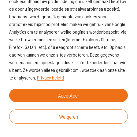
Naar scholenopdekaart.nl
cookiesonthoudt uw pc de indeling die u zelf gemaakt hebt (bv.
de door u ingevoerde locatie en straalwaarbinnen u zoekt).
Daarnaast wordt gebruik gemaakt van cookies voor
statistieken; bijSchoolprofielen maken we gebruik van Google
Analytics om te analyseren welke pagina's wordenbezocht, via
welke browser mensen surfen (Internet Explorer, Chrome,
Firefox, Safari, etc), of u eengroot scherm heeft, etc. Op basis
daarvan kunnen we onze sites verbeteren. Deze gegevens
wordenanoniem opgeslagen dus zijn niet te herleiden naar wie
u bent. Ze worden alleen gebruikt om uwbezoek aan onze site
te analyseren.
Privacy beleid
Accepteer
Weigeren
Over deze website
Vragen & suggesties